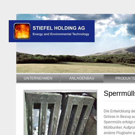
UNTERNEHMEN
ANLAGENBAU
PRODUKT
Sperrmüll
Die Entwicklung de
Grösse in Bezug au
Sperrmülls erfolgt 
Müllbunker. Aufgru
andere Flugbahn al