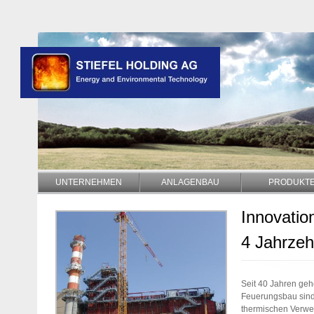
UNTERNEHMEN
ANLAGENBAU
PRODUKT
Innovatio
4 Jahrzeh
Seit 40 Jahren geh
Feuerungsbau sind
thermischen Verwer